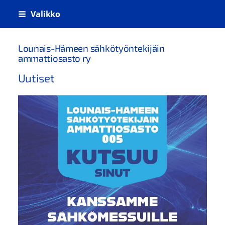
Siirry
Valikko
sivun
sisältöön
Lounais-Hämeen sähkötyöntekijäin
ammattiosasto ry
Uutiset