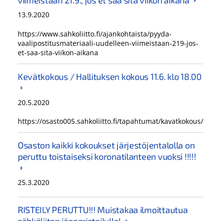
viimeistään 21.9., jos et saa sitä viikon aikana
13.9.2020
https://www.sahkoliitto.fi/ajankohtaista/pyyda-
vaalipostitusmateriaali-uudelleen-viimeistaan-219-jos-
et-saa-sita-viikon-aikana
Kevätkokous / Hallituksen kokous 11.6. klo 18.00
20.5.2020
https://osasto005.sahkoliitto.fi/tapahtumat/kavatkokous/
Osaston kaikki kokoukset järjestöjentalolla on
peruttu toistaiseksi koronatilanteen vuoksi !!!!!
25.3.2020
RISTEILY PERUTTU!!! Muistakaa ilmoittautua
sähköliiton jäsenristeilylle!