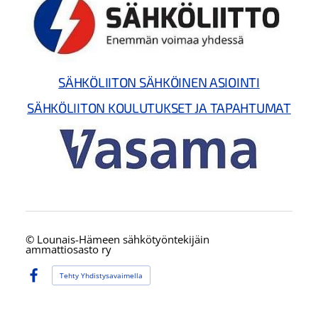
SÄHKÖLIITON SÄHKÖINEN ASIOINTI
SÄHKÖLIITON KOULUTUKSET JA TAPAHTUMAT
©
Lounais-Hämeen sähkötyöntekijäin
ammattiosasto ry
Tehty Yhdistysavaimella
Facebook