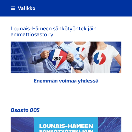
Siirry
Valikko
sivun
sisältöön
Lounais-Hämeen sähkötyöntekijäin
ammattiosasto ry
Enemmän voimaa yhdessä
Osasto 005