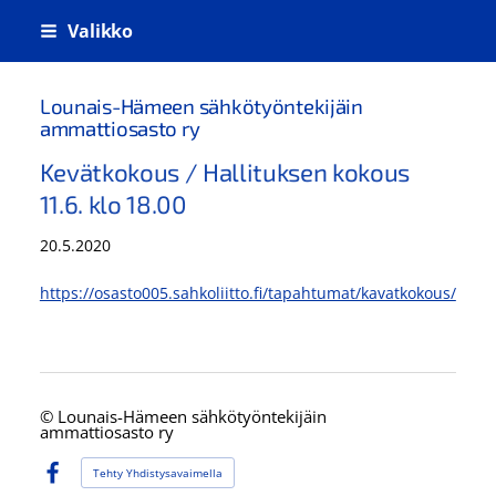
Siirry
Valikko
sivun
sisältöön
Lounais-Hämeen sähkötyöntekijäin
ammattiosasto ry
Kevätkokous / Hallituksen kokous
11.6. klo 18.00
20.5.2020
https://osasto005.sahkoliitto.fi/tapahtumat/kavatkokous/
©
Lounais-Hämeen sähkötyöntekijäin
ammattiosasto ry
Tehty Yhdistysavaimella
Facebook