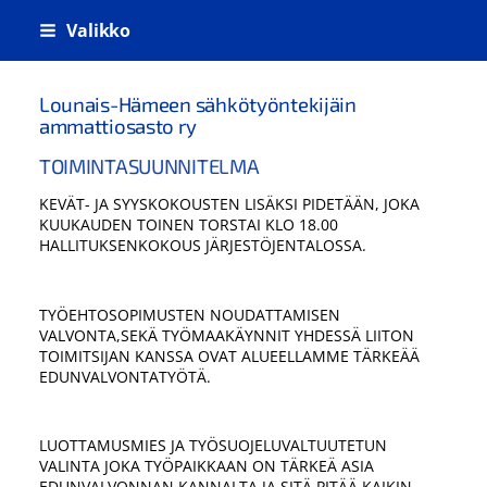
Siirry
Valikko
sivun
sisältöön
Lounais-Hämeen sähkötyöntekijäin
ammattiosasto ry
TOIMINTASUUNNITELMA
KEVÄT- JA SYYSKOKOUSTEN LISÄKSI PIDETÄÄN, JOKA
KUUKAUDEN TOINEN TORSTAI KLO 18.00
HALLITUKSENKOKOUS JÄRJESTÖJENTALOSSA.
TYÖEHTOSOPIMUSTEN NOUDATTAMISEN
VALVONTA,SEKÄ TYÖMAAKÄYNNIT YHDESSÄ LIITON
TOIMITSIJAN KANSSA OVAT ALUEELLAMME TÄRKEÄÄ
EDUNVALVONTATYÖTÄ.
LUOTTAMUSMIES JA TYÖSUOJELUVALTUUTETUN
VALINTA JOKA TYÖPAIKKAAN ON TÄRKEÄ ASIA
EDUNVALVONNAN KANNALTA JA SITÄ PITÄÄ KAIKIN