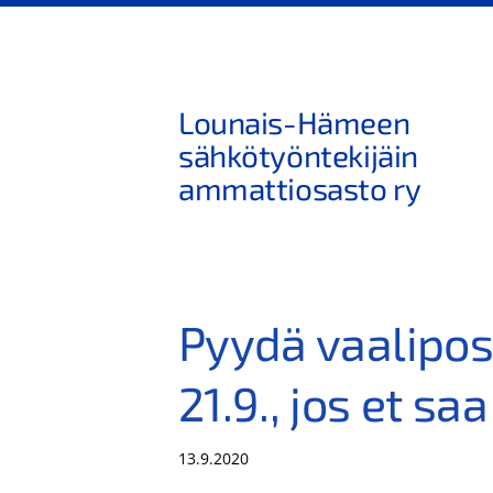
Siirry
sivun
sisältöön
Lounais-Hämeen
sähkötyöntekijäin
ammattiosasto ry
Pyydä vaalipos
21.9., jos et sa
13.9.2020