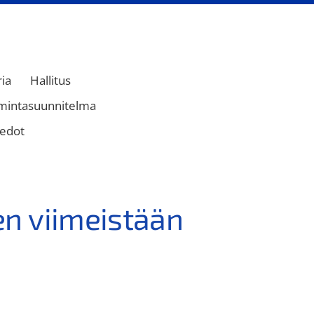
ria
Hallitus
mintasuunnitelma
iedot
en viimeistään