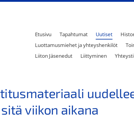
Etusivu
Tapahtumat
Uutiset
Histo
Luottamusmiehet ja yhteyshenkilöt
Toi
Liiton Jäsenedut
Liittyminen
Yhteyst
titusmateriaali uudelle
a sitä viikon aikana