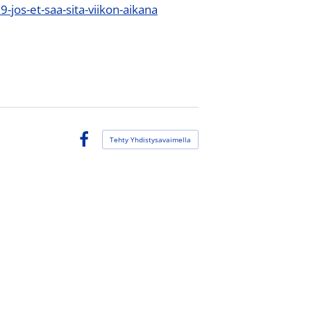
-jos-et-saa-sita-viikon-aikana
Tehty Yhdistysavaimella
Facebook