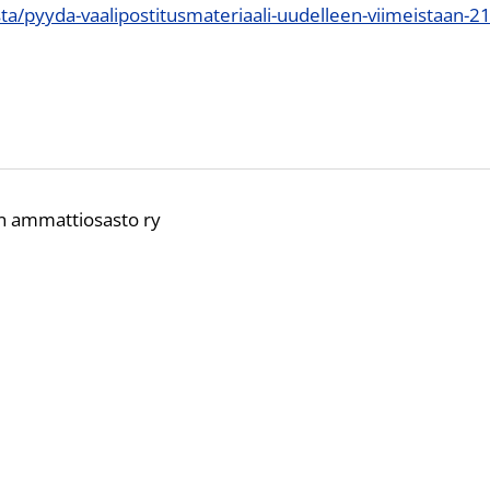
sta/pyyda-vaalipostitusmateriaali-uudelleen-viimeistaan-219
n ammattiosasto ry