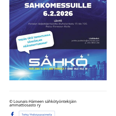
©
Lounais-Hämeen sähkötyöntekijäin
ammattiosasto ry
Tehty Yhdistysavaimella