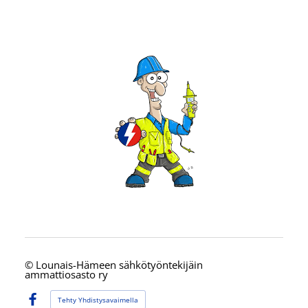
©
Lounais-Hämeen sähkötyöntekijäin
ammattiosasto ry
Tehty Yhdistysavaimella