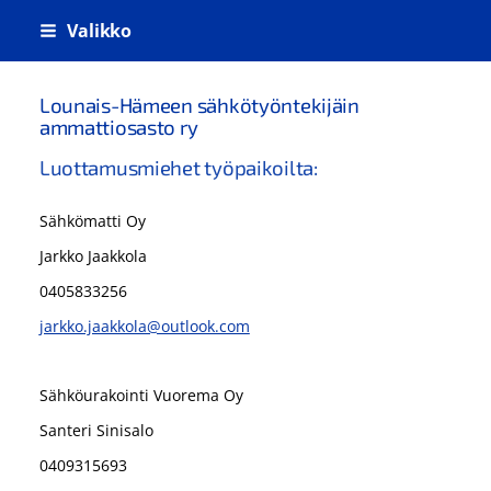
Siirry
Valikko
sivun
sisältöön
Lounais-Hämeen sähkötyöntekijäin
ammattiosasto ry
Luottamusmiehet työpaikoilta:
Sähkömatti Oy
Jarkko Jaakkola
0405833256
jarkko.jaakkola@outlook.com
Sähköurakointi Vuorema Oy
Santeri Sinisalo
0409315693